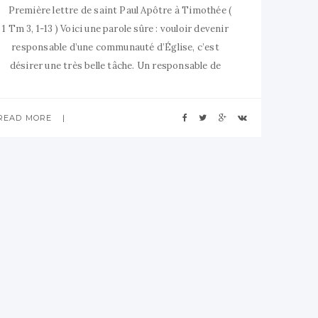
Première lettre de saint Paul Apôtre à Timothée (
1 Tm 3, 1-13 ) Voici une parole sûre : vouloir devenir
responsable d’une communauté d’Église, c’est
désirer une très belle tâche. Un responsable de
communauté doit être irréprochable, époux d’une
seule femme, homme mesuré, raisonnable et
READ MORE
réfléchi, ouvrant sa maison à tous, capable
d’enseigner,