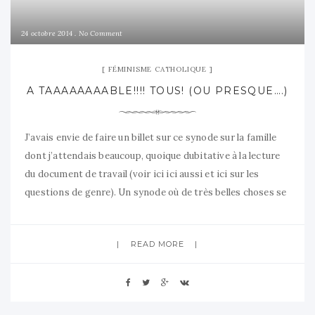
24 octobre 2014
No Comment
FÉMINISME CATHOLIQUE
A TAAAAAAAABLE!!!! TOUS! (OU PRESQUE….)
J’avais envie de faire un billet sur ce synode sur la famille
dont j’attendais beaucoup, quoique dubitative à la lecture
du document de travail (voir ici ici aussi et ici sur les
questions de genre). Un synode où de très belles choses se
sont exprimées (notamment une plus grande liberté de
parole des évêques), mais aussi
READ MORE