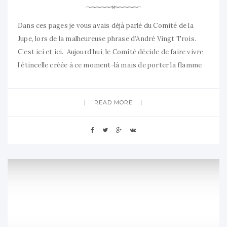
Dans ces pages je vous avais déjà parlé du Comité de la
Jupe, lors de la malheureuse phrase d’André Vingt Trois.
C’est ici et ici. Aujourd’hui, le Comité décide de faire vivre
l’étincelle créée à ce moment-là mais de porter la flamme
vers une réflexion plus générale sur le devenir de l’Eglise,
pour tous, avec
READ MORE