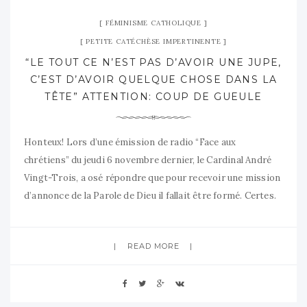
FÉMINISME CATHOLIQUE
PETITE CATÉCHÈSE IMPERTINENTE
“LE TOUT CE N’EST PAS D’AVOIR UNE JUPE,
C’EST D’AVOIR QUELQUE CHOSE DANS LA
TÊTE” ATTENTION: COUP DE GUEULE
Honteux! Lors d’une émission de radio “Face aux
chrétiens” du jeudi 6 novembre dernier, le Cardinal André
Vingt-Trois, a osé répondre que pour recevoir une mission
d’annonce de la Parole de Dieu il fallait être formé. Certes.
Je le cite” « Le plus difficile, c’est d’avoir des femmes qui
soient formées. Le tout n’est pas
READ MORE