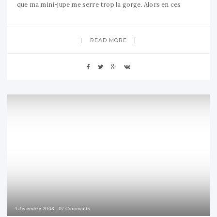
que ma mini-jupe me serre trop la gorge. Alors en ces
temps d’Avent, je voudrai rappeler quelques passages
élémentaires de la Bible à notre cher
READ MORE
4 décembre 2008
07 Comments