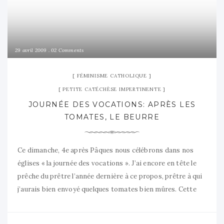
29 avril 2009
02 Comments
FÉMINISME CATHOLIQUE
PETITE CATÉCHÈSE IMPERTINENTE
JOURNÉE DES VOCATIONS: APRÈS LES
TOMATES, LE BEURRE
Ce dimanche, 4e après Pâques nous célébrons dans nos
églises « la journée des vocations ». J’ai encore en tête le
prêche du prêtre l’année dernière à ce propos, prêtre à qui
j’aurais bien envoyé quelques tomates bien mûres. Cette
année on remet ça avec parfois dans les paroisses de bien
belles affiches sur cette