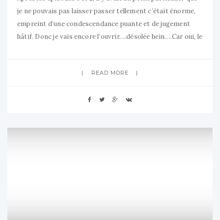
je ne pouvais pas laisser passer tellement c’était énorme,
empreint d’une condescendance puante et de jugement
hâtif. Donc je vais encore l’ouvrir….désolée hein….Car oui, le
texte de travail sur la pastorale de la famille aborde en deux
point la “théorie du genre”.
READ MORE