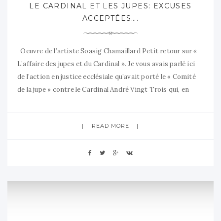
LE CARDINAL ET LES JUPES: EXCUSES
ACCEPTÉES….
Oeuvre de l’artiste Soasig Chamaillard Petit retour sur «
L’affaire des jupes et du Cardinal ». Je vous avais parlé ici
de l’action en justice ecclésiale qu’avait porté le « Comité
de la jupe » contre le Cardinal André Vingt Trois qui, en
parlant de la possibilité éventuellement ouverte aux
femmes de lire l’Evangile
READ MORE