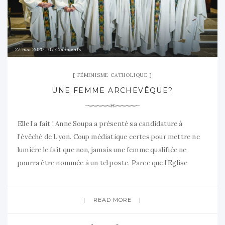
27 mai 2020
07 Comments
FÉMINISME CATHOLIQUE
UNE FEMME ARCHEVÊQUE?
Elle l’a fait ! Anne Soupa a présenté sa candidature à
l’évêché de Lyon. Coup médiatique certes pour mettre ne
lumière le fait que non, jamais une femme qualifiée ne
pourra être nommée à un tel poste. Parce que l’Eglise
catholique refuse toujours le ministère ordonné aux
femmes (entre autres….). Je voudrais revenir brièvement
READ MORE
sur quelques