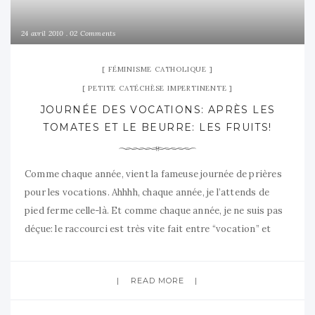
24 avril 2010
02 Comments
FÉMINISME CATHOLIQUE
PETITE CATÉCHÈSE IMPERTINENTE
JOURNÉE DES VOCATIONS: APRÈS LES
TOMATES ET LE BEURRE: LES FRUITS!
Comme chaque année, vient la fameuse journée de prières
pour les vocations. Ahhhh, chaque année, je l’attends de
pied ferme celle-là. Et comme chaque année, je ne suis pas
déçue: le raccourci est très vite fait entre “vocation” et
“prêtrise”. En plus cette année, on touche encore plus le
gros lot vu que c’est “l’année
READ MORE