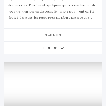
déconcertés. Forcément, quelqu’un qui, à la machine à café
vous tient un jour un discours féministe (comment ça, j’ai
droit à des post-its roses pour mon bureau parce que je
suis une fille ?) et le lendemain vous aide à monter la
cérémonie
READ MORE