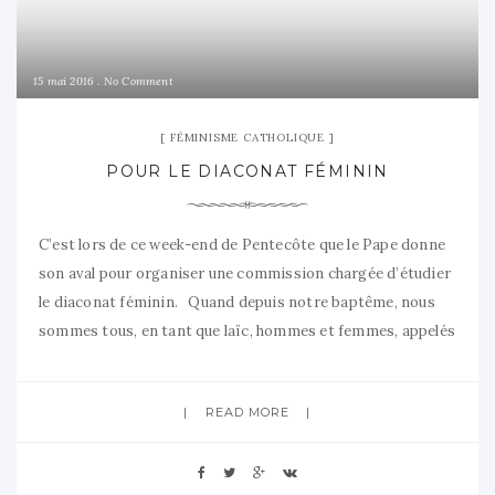
15 mai 2016
No Comment
FÉMINISME CATHOLIQUE
POUR LE DIACONAT FÉMININ
C’est lors de ce week-end de Pentecôte que le Pape donne
son aval pour organiser une commission chargée d’étudier
le diaconat féminin. Quand depuis notre baptême, nous
sommes tous, en tant que laïc, hommes et femmes, appelés
à être prêtres, prophètes et rois Quand, plutôt que de
rester terres chez nous comme les apôtres,
READ MORE