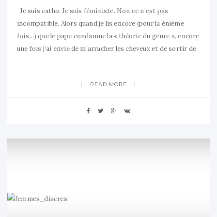
Je suis catho. Je suis féministe. Non ce n’est pas
incompatible. Alors quand je lis encore (pour la énième
fois…) que le pape condamne la « théorie du genre », encore
une fois j’ai envie de m’arracher les cheveux et de sortir de
mes gonds. Alors parce qu’apparemment un petit rappel
n’est jamais vain, voici quelques points
READ MORE