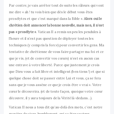
Par contre, je vais arrêter tout de suite les râleurs qui vont
me dire « ah ! tu vois bien que dès le début vous êtes
prosélytes et que c’est marqué dans la Bible ».
Alors oui le
chrétien doit annoncer la bonne nouvelle, mais non, il n’est
pas « prosélyte »
. Vatican II a remis un peu les pendules à
l’heure et il n’est pas question de déployer toutes les
techniques (y compris la force) pour convertir les gens. Ma
tentative de chrétienne de vous faire partager ma foi et ce
que je vis, (et de convertir vos cœurs) n’est en aucun cas
une entrave à votre liberté. Parce que justement je crois
que Dieu vous a fait libre et intelligent (ben tiens !) et que si
quelque chose doit se passer entre Lui et vous, ça se fera
sans que je vous assène ce que je crois être « vrai ». Votre
cœur le découvrira. (et de toute façon, quoique votre cœur
découvre, il y aura toujours de la Vérité là-dedans…).
Vatican II nous a tous dit qu’au-delà des mots, c’est notre
manière de vivre, humblement, qui va être vecteur