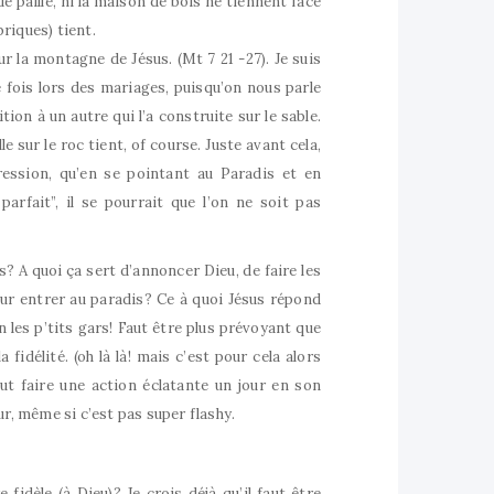
 paille, ni la maison de bois ne tiennent face
riques) tient.
 la montagne de Jésus. (Mt 7 21 -27). Je suis
 fois lors des mariages, puisqu’on nous parle
on à un autre qui l’a construite sur le sable.
e sur le roc tient, of course. Juste avant cela,
pression, qu’en se pointant au Paradis et en
arfait”, il se pourrait que l’on ne soit pas
 A quoi ça sert d’annoncer Dieu, de faire les
our entrer au paradis? Ce à quoi Jésus répond
n les p’tits gars! Faut être plus prévoyant que
a fidélité. (oh là là! mais c’est pour cela alors
ut faire une action éclatante un jour en son
ur, même si c’est pas super flashy.
fidèle (à Dieu)? Je crois déjà qu’il faut être