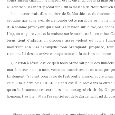
construisent chacun une maison, étant entendu que ni la maison de
au souffle puissant du prédateur. Sauf la maison de Nouf Nouf (en b
Le conteur avait dû s’inspirer de St Matthieu et du discours sur
certaine que vous avez déjà entendu cette parabole au moins une
d’un homme prévoyant qui a bâti sa maison sur le roc, par oppositi
Hop, un coup de vent et la maison sur le sable tombe en ruine. Cell
Jésus tient d’ailleurs un discours assez violent où l’on a l’im
montrant son visa estampillé “bon pratiquant, prophète, tout p
reconnu. Là dessus arrive cette parabole de la maison sur le roc.
Question à Jésus: est-ce qu’Il nous prendrait pour des imbéciles?
marabouteux en son nom, voire les exorcistes, si ce n’est pas p
finalement: “si c’est pour faire de l’esbrouffe, passez votre chemi
cela! Il faut être plus FIDELE” Car il est là le roc: dans la durée, l
qu’on lit beaucoup ce texte lors des mariages! eh eh eh). On pe
honneur, très bien. Mais l’essentiel est de le garder au fond du coe
Allons encore un chouïa plus loin: que signifie aujourd’hui être 