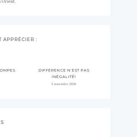
n Orient.
 APPRÉCIER :
POMPES
DIFFÉRENCE N’EST PAS
N
INÉGALITÉ!
5 novembre 2020
ES