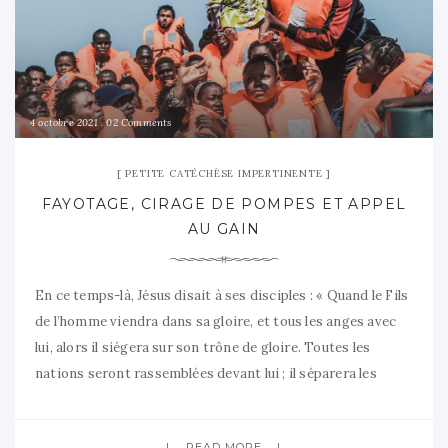
4 octobre 2021
02 Comments
PETITE CATÉCHÈSE IMPERTINENTE
FAYOTAGE, CIRAGE DE POMPES ET APPEL
AU GAIN
En ce temps-là, Jésus disait à ses disciples : « Quand le Fils
de l’homme viendra dans sa gloire, et tous les anges avec
lui, alors il siégera sur son trône de gloire. Toutes les
nations seront rassemblées devant lui ; il séparera les
hommes les uns des autres, comme le berger sépare les
brebis des
READ MORE