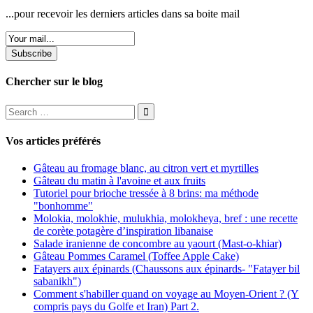
...pour recevoir les derniers articles dans sa boite mail
Subscribe
Chercher sur le blog
Vos articles préférés
Gâteau au fromage blanc, au citron vert et myrtilles
Gâteau du matin à l'avoine et aux fruits
Tutoriel pour brioche tressée à 8 brins: ma méthode
"bonhomme"
Molokia, molokhie, mulukhia, molokheya, bref : une recette
de corète potagère d’inspiration libanaise
Salade iranienne de concombre au yaourt (Mast-o-khiar)
Gâteau Pommes Caramel (Toffee Apple Cake)
Fatayers aux épinards (Chaussons aux épinards- "Fatayer bil
sabanikh")
Comment s'habiller quand on voyage au Moyen-Orient ? (Y
compris pays du Golfe et Iran) Part 2.