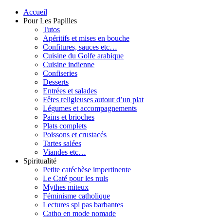
Accueil
Pour Les Papilles
Tutos
Apéritifs et mises en bouche
Confitures, sauces etc…
Cuisine du Golfe arabique
Cuisine indienne
Confiseries
Desserts
Entrées et salades
Fêtes religieuses autour d’un plat
Légumes et accompagnements
Pains et brioches
Plats complets
Poissons et crustacés
Tartes salées
Viandes etc…
Spiritualité
Petite catéchèse impertinente
Le Caté pour les nuls
Mythes miteux
Féminisme catholique
Lectures spi pas barbantes
Catho en mode nomade