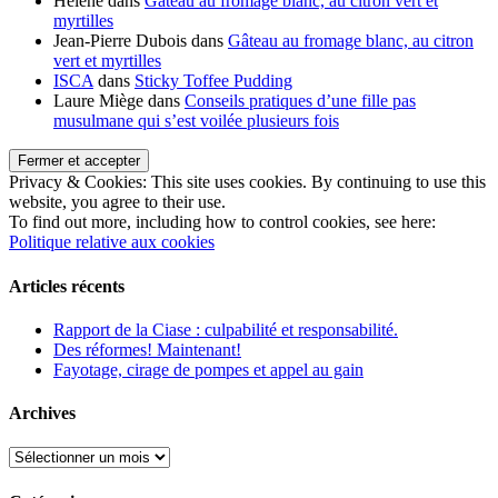
Hélène
dans
Gâteau au fromage blanc, au citron vert et
myrtilles
Jean-Pierre Dubois
dans
Gâteau au fromage blanc, au citron
vert et myrtilles
ISCA
dans
Sticky Toffee Pudding
Laure Miège
dans
Conseils pratiques d’une fille pas
musulmane qui s’est voilée plusieurs fois
Privacy & Cookies: This site uses cookies. By continuing to use this
website, you agree to their use.
To find out more, including how to control cookies, see here:
Politique relative aux cookies
Articles récents
Rapport de la Ciase : culpabilité et responsabilité.
Des réformes! Maintenant!
Fayotage, cirage de pompes et appel au gain
Archives
Archives