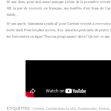
10 ans donc pour moi aussi puisque j’étais de la première retraite
US, la joie de recevoir, en français, ma bouffée d’air frais de Ca
fidèle…
10 ans que le “minimum syndical” pour Carême revient à recevoir u
boîte mail. Pour les plus accros, il ya aussi les podcasts de prière
les fraternités en ligne! Tout un programme! Alors? Qu’est-ce qu
ÉTIQUETTES :
,
,
,
Carême
Carême dans la ville
Dominicains
Prières