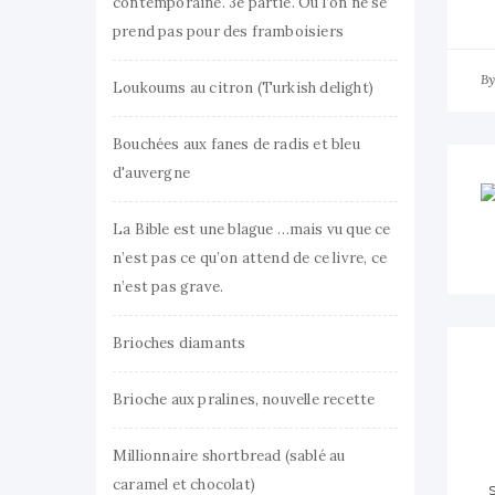
contemporaine. 3e partie. Où l’on ne se
prend pas pour des framboisiers
B
Loukoums au citron (Turkish delight)
Bouchées aux fanes de radis et bleu
d'auvergne
La Bible est une blague …mais vu que ce
n’est pas ce qu’on attend de ce livre, ce
n’est pas grave.
Brioches diamants
Brioche aux pralines, nouvelle recette
Millionnaire shortbread (sablé au
caramel et chocolat)