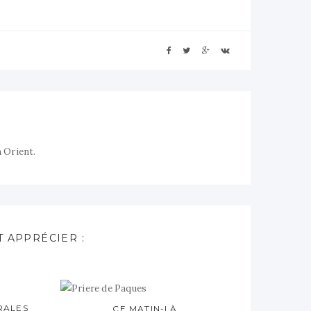
n Orient.
 APPRÉCIER :
RALES
CE MATIN-LÀ