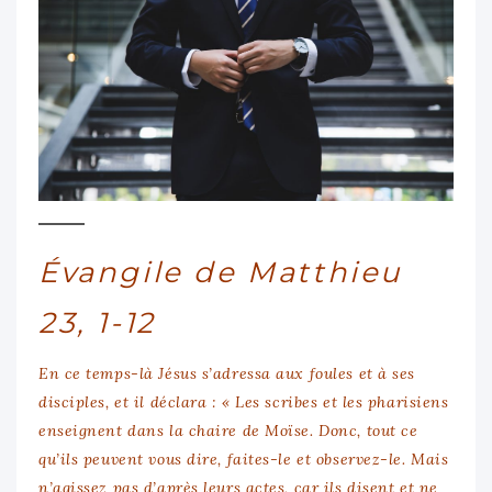
Évangile de Matthieu
23, 1-12
En ce temps-là Jésus s’adressa aux foules et à ses
disciples, et il déclara
: « Les scribes et les pharisiens
enseignent dans la chaire de Moïse. Donc, tout ce
qu’ils peuvent vous dire, faites-le et observez-le. Mais
n’agissez pas d’après leurs actes, car ils disent et ne