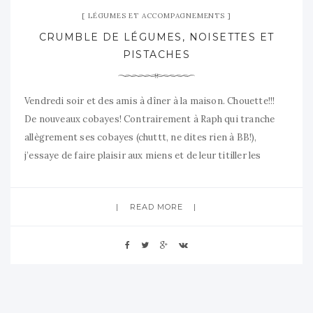
LÉGUMES ET ACCOMPAGNEMENTS
CRUMBLE DE LÉGUMES, NOISETTES ET
PISTACHES
Vendredi soir et des amis à dîner à la maison. Chouette!!!
De nouveaux cobayes! Contrairement à Raph qui tranche
allègrement ses cobayes (chuttt, ne dites rien à BB!),
j’essaye de faire plaisir aux miens et de leur titiller les
papilles. Au menu donc, du poisson en papillotte et un
crumble de légumes. Le crumble de
READ MORE