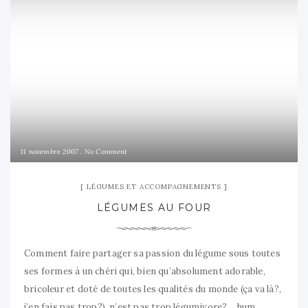
11 novembre 2007
No Comment
LÉGUMES ET ACCOMPAGNEMENTS
LÉGUMES AU FOUR
Comment faire partager sa passion du légume sous toutes
ses formes à un chéri qui, bien qu’absolument adorable,
bricoleur et doté de toutes les qualités du monde (ça va là?,
j’en fais pas trop?), n’est pas trop légumivore?… hum,