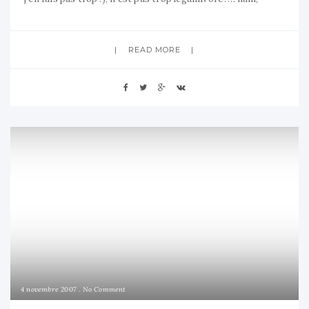
hum… Sauf que Chéri aime bien les légumes quand ils sont
croquants ou accomodés avec beaucoup
READ MORE
4 novembre 2007
No Comment