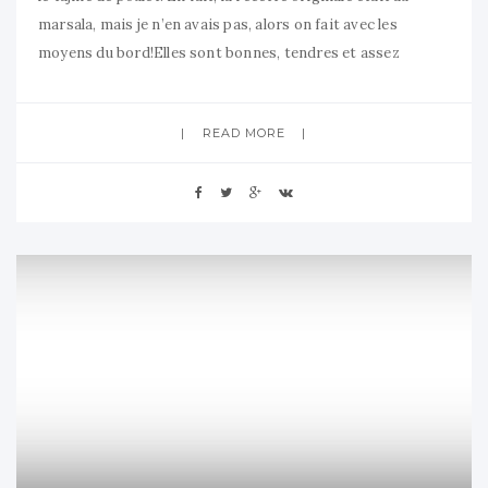
marsala, mais je n’en avais pas, alors on fait avec les
moyens du bord!Elles sont bonnes, tendres et assez
sucrées. trop peut-être. J’aime bien le salé-sucré, mais
peut-être qu’il aurait fallu mettre moins de
READ MORE