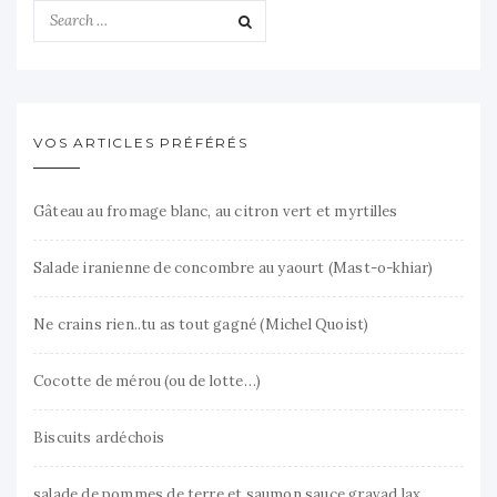
VOS ARTICLES PRÉFÉRÉS
Gâteau au fromage blanc, au citron vert et myrtilles
Salade iranienne de concombre au yaourt (Mast-o-khiar)
Ne crains rien..tu as tout gagné (Michel Quoist)
Cocotte de mérou (ou de lotte…)
Biscuits ardéchois
salade de pommes de terre et saumon sauce gravad lax