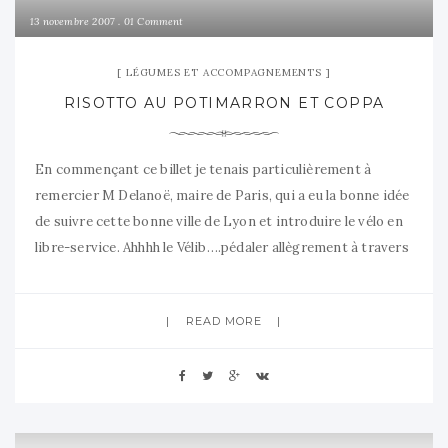
13 novembre 2007
01 Comment
LÉGUMES ET ACCOMPAGNEMENTS
RISOTTO AU POTIMARRON ET COPPA
En commençant ce billet je tenais particulièrement à
remercier M Delanoë, maire de Paris, qui a eu la bonne idée
de suivre cette bonne ville de Lyon et introduire le vélo en
libre-service. Ahhhh le Vélib….pédaler allègrement à travers
la capitale…regarder les couleurs matinales sur la Seine, la
Conciergerie et Notre Dame…Dévaler au petit matin
READ MORE