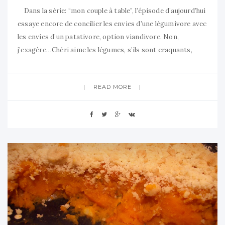
Dans la série: “mon couple à table”, l’épisode d’aujourd’hui
essaye encore de concilier les envies d’une légumivore avec
les envies d’un patativore, option viandivore. Non,
j’exagère…Chéri aime les légumes, s’ils sont craquants,
goûtus, sans os ni arêtes, et accessoirement avec des
lardons. (Limite si je suis pas obligée de dessiner une tête
READ MORE
de