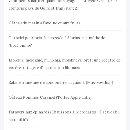
Comment s'habiller quand on voyage au Moyen-Orient ? (Y
compris pays du Golfe et Iran) Part 2.
Gâteau du matin à l'avoine et aux fruits
Tutoriel pour brioche tressée à 8 brins: ma méthode
"bonhomme"
Molokia, molokhie, mulukhia, molokheya, bref : une recette de
corète potagère d’inspiration libanaise
Salade iranienne de concombre au yaourt (Mast-o-khiar)
Gâteau Pommes Caramel (Toffee Apple Cake)
Fatayers aux épinards (Chaussons aux épinards- "Fatayer bil
sabanikh")