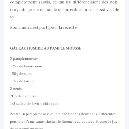
complètement saoûls, ce qui les différenciaient des non-
croyants, je me demande si l’interdiction est aussi valable
ici.
Bon sinon c’est parti pour la recette!
GÂTEAU HUMIDE AU PAMPLEMOUSSE
2 pamplemousses
125g de beurre mou
150g de sucre
115g de farine
2 oeufs
2CS de Cointreau
1/2 sachet de levure chimique
Zester un pamplemousse et le blanchir dans deux eaux différentes
pour ôter l’amertume. Hacher le finement au couteau. Presser le jus
de ce pamplemousse.