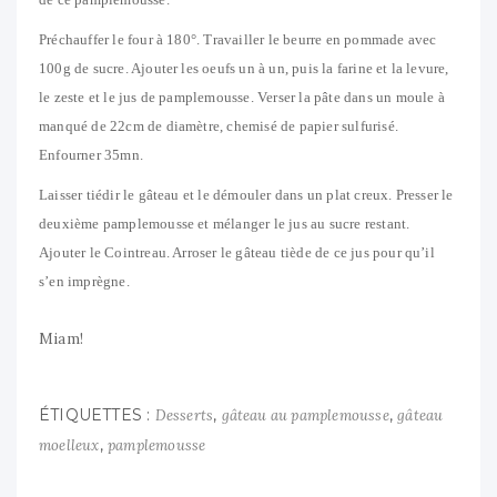
Préchauffer le four à 180°. Travailler le beurre en pommade avec
100g de sucre. Ajouter les oeufs un à un, puis la farine et la levure,
le zeste et le jus de pamplemousse. Verser la pâte dans un moule à
manqué de 22cm de diamètre, chemisé de papier sulfurisé.
Enfourner 35mn.
Laisser tiédir le gâteau et le démouler dans un plat creux. Presser le
deuxième pamplemousse et mélanger le jus au sucre restant.
Ajouter le Cointreau. Arroser le gâteau tiède de ce jus pour qu’il
s’en imprègne.
Miam!
ÉTIQUETTES :
,
,
Desserts
gâteau au pamplemousse
gâteau
,
moelleux
pamplemousse