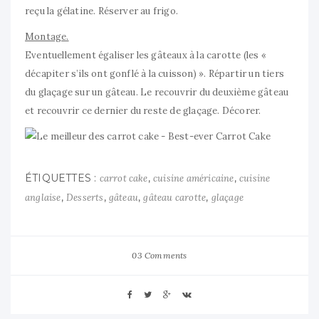
reçu la gélatine. Réserver au frigo.
Montage.
Eventuellement égaliser les gâteaux à la carotte (les «
décapiter s’ils ont gonflé à la cuisson) ». Répartir un tiers
du glaçage sur un gâteau. Le recouvrir du deuxième gâteau
et recouvrir ce dernier du reste de glaçage. Décorer.
ÉTIQUETTES :
,
,
carrot cake
cuisine américaine
cuisine
,
,
,
,
anglaise
Desserts
gâteau
gâteau carotte
glaçage
03 Comments