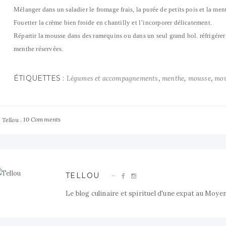
Mélanger dans un saladier le fromage frais, la purée de petits pois et la menth
Fouetter la crème bien froide en chantilly et l’incorporer délicatement.
Répartir la mousse dans des ramequins ou dans un seul grand bol. réfrigérer
menthe réservées.
ÉTIQUETTES :
,
,
,
Légumes et accompagnements
menthe
mousse
mou
y
10 Comments
Tellou
TELLOU
Le blog culinaire et spirituel d'une expat au Moye