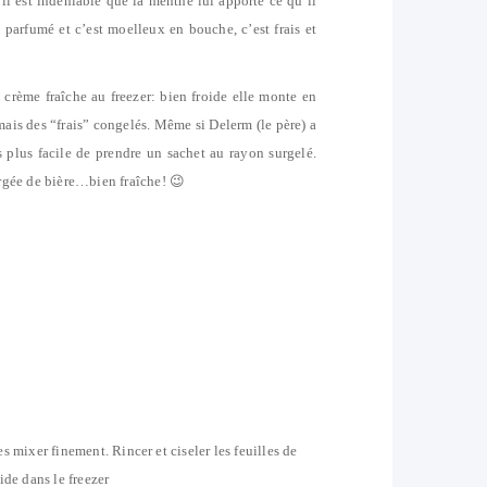
o, il est indéniable que la menthe lui apporte ce qu’il
 parfumé et c’est moelleux en bouche, c’est frais et
a crème fraîche au freezer: bien froide elle monte en
 mais des “frais” congelés. Même si Delerm (le père) a
s plus facile de prendre un sachet au rayon surgelé.
rgée de bière…bien fraîche! 😉
es mixer finement. Rincer et ciseler les feuilles de
ide dans le freezer