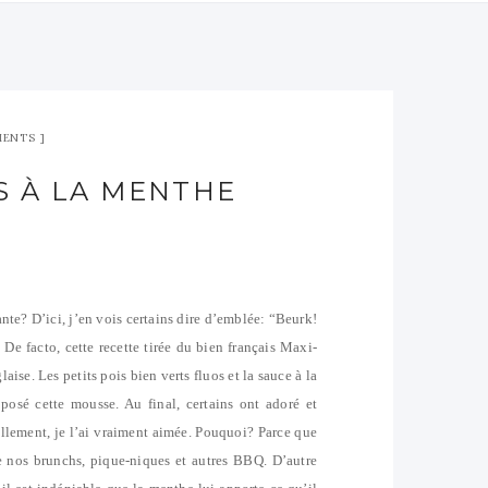
MENTS
S À LA MENTHE
te? D’ici, j’en vois certains dire d’emblée: “Beurk!
 De facto, cette recette tirée du bien français Maxi-
aise. Les petits pois bien verts fluos et la sauce à la
posé cette mousse. Au final, certains ont adoré et
ellement, je l’ai vraiment aimée. Pouquoi? Parce que
de nos brunchs, pique-niques et autres BBQ. D’autre