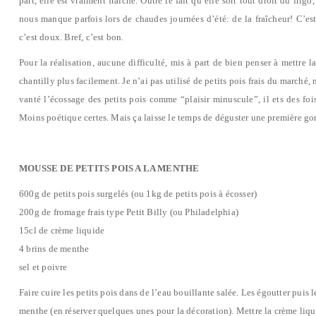
part, elle est vraiment fraîche. Outre le fait qu’elle sort tout droit du frig
nous manque parfois lors de chaudes journées d’été: de la fraîcheur! C’est
c’est doux. Bref, c’est bon.
Pour la réalisation, aucune difficulté, mis à part de bien penser à mettre l
chantilly plus facilement. Je n’ai pas utilisé de petits pois frais du marché,
vanté l’écossage des petits pois comme “plaisir minuscule”, il ets des foi
Moins poétique certes. Mais ça laisse le temps de déguster une première go
MOUSSE DE PETITS POIS A LA MENTHE
600g de petits pois surgelés (ou 1kg de petits pois à écosser)
200g de fromage frais type Petit Billy (ou Philadelphia)
15cl de crème liquide
4 brins de menthe
sel et poivre
Faire cuire les petits pois dans de l’eau bouillante salée. Les égoutter puis l
menthe (en réserver quelques unes pour la décoration). Mettre la crème liqu