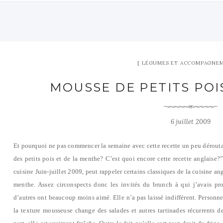
LÉGUMES ET ACCOMPAGNE
MOUSSE DE PETITS POI
6 juillet 2009
Et pourquoi ne pas commencer la semaine avec cette recette un peu déroutan
des petits pois et de la menthe? C’est quoi encore cette recette anglaise?”
cuisine Juin-juillet 2009, peut rappeler certains classiques de la cuisine angl
menthe. Assez circonspects donc les invités du brunch à qui j’avais pro
d’autres ont beaucoup moins aimé. Elle n’a pas laissé indifférent. Personn
la texture mousseuse change des salades et autres tartinades récurrents 