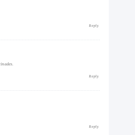
Reply
tinades.
Reply
Reply