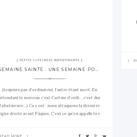
i
PETITE CATÉCHÈSE IMPERTINENTE
R
SEMAINE SAINTE : UNE SEMAINE POUR MASOCHISTES ?
(toujours pas d’ordinateur, l’autre étant mort. En
attendant le nouveau c’est Carême d’ordi….c’est dur
l’abstinence…) Ca y est : nous attaquons la dernière
ligne droite avant Pâques. C’est ce qu’on appelle la «
Semaine Sainte ». Maintenant que vous avez votre
rameau de béni, vous pouvez continuer le reste des
READ MORE