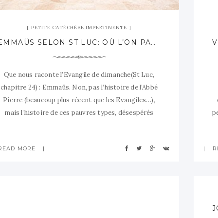
PETITE CATÉCHÈSE IMPERTINENTE
EMMAÜS SELON ST LUC: OÙ L’ON PARLE DU BYBLOS, D’URSULA ET D’UNE GRANDE PISCINE.
Que nous raconte l’Evangile de dimanche(St Luc,
chapitre 24) : Emmaüs. Non, pas l’histoire de l’Abbé
Pierre (beaucoup plus récent que les Evangiles…),
mais l’histoire de ces pauvres types, désespérés
p
d’avoir vu Jésus mourir et qui partent de Jérusalem.
t
Il faut les comprendre ces deux-là : pendant des
READ MORE
R
semaines ils ont suivi Jésus sur les