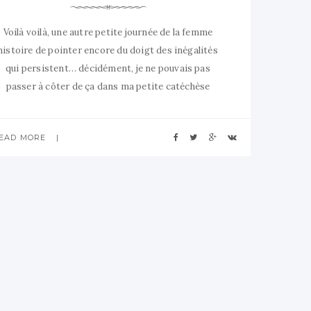
Voilà voilà, une autre petite journée de la femme
histoire de pointer encore du doigt des inégalités
qui persistent… décidément, je ne pouvais pas
passer à côter de ça dans ma petite catéchèse
mpertinente. Eh eh eh (sourire carnassier) Qu’il y en
ait un seul sur ce blog qui me dise que les femmes
EAD MORE
sont