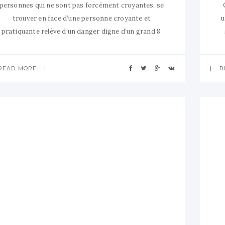
personnes qui ne sont pas forcément croyantes, se
trouver en face d’une personne croyante et
u
pratiquante relève d’un danger digne d’un grand 8
sans ceinture (crash assuré). J’ai l’impression que la
personne a peur d’être contaminée. Comme un sale
READ MORE
R
virus qu’on attraperait, avoir la foi, croire