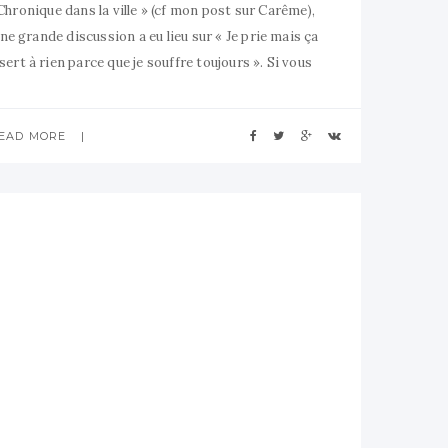
Chronique dans la ville » (cf mon post sur Carême),
ne grande discussion a eu lieu sur « Je prie mais ça
sert à rien parce que je souffre toujours ». Si vous
avez du temps, je vous encourage a lire les
commentaires
EAD MORE