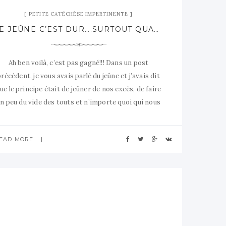
PETITE CATÉCHÈSE IMPERTINENTE
LE JEÛNE C’EST DUR….SURTOUT QUAND YA DES C..EN FACE!
Ah ben voilà, c’est pas gagné!!! Dans un post
précédent, je vous avais parlé du jeûne et j’avais dit
ue le principe était de jeûner de nos excès, de faire
n peu du vide des touts et n’importe quoi qui nous
envahissent, afin de se recentrer sur l’essentiel
(Dieu). Bon, c’est là que j’avoue sur
EAD MORE