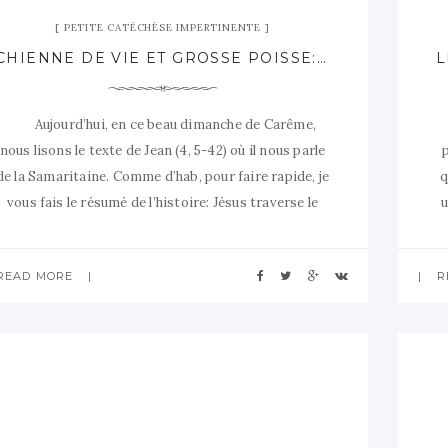
PETITE CATÉCHÈSE IMPERTINENTE
CHIENNE DE VIE ET GROSSE POISSE: LA SAMARITAINE (HAPPY END QUAND MÊME)
Aujourd’hui, en ce beau dimanche de Carême,
nous lisons le texte de Jean (4, 5-42) où il nous parle
de la Samaritaine. Comme d’hab, pour faire rapide, je
q
vous fais le résumé de l’histoire: Jésus traverse le
u
pays du nord au sud pour rejoindre Jérusalem. Au
milieu de ce beau pays,
READ MORE
R