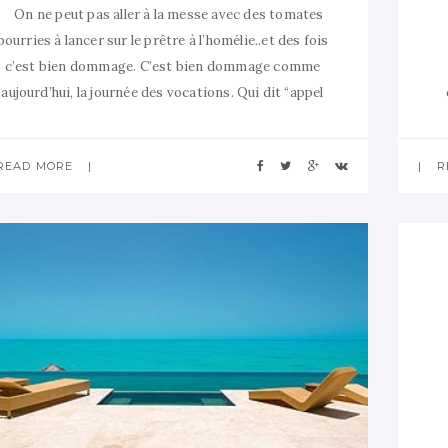
On ne peut pas aller à la messe avec des tomates
pourries à lancer sur le prêtre à l’homélie..et des fois
c’est bien dommage. C’est bien dommage comme
aujourd’hui, la journée des vocations. Qui dit “appel
aux vocations” dit prière pour que plus de jeunes
garçons prennent la voie de la prêtrise ou
READ MORE
R