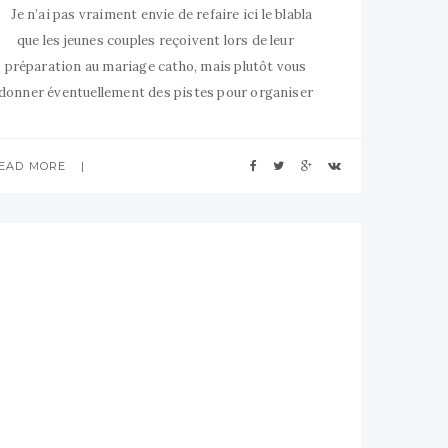
Je n’ai pas vraiment envie de refaire ici le blabla
que les jeunes couples reçoivent lors de leur
préparation au mariage catho, mais plutôt vous
donner éventuellement des pistes pour organiser
votre cérémonie. (des idées de chant dans un autre
post à venir) Parce que c’est pas parce que vous
EAD MORE
faites