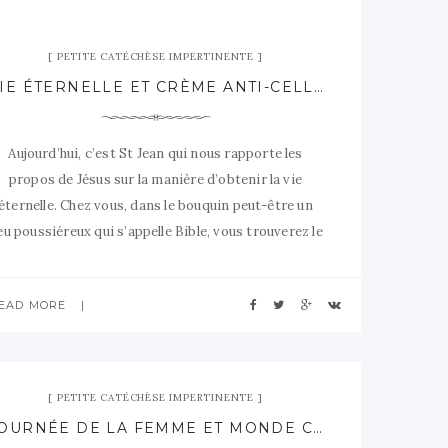
PETITE CATÉCHÈSE IMPERTINENTE
VIE ÉTERNELLE ET CRÈME ANTI-CELLULITE : MODE D’EMPLOI PROPOSÉ PAR ST JEAN
Aujourd’hui, c’est St Jean qui nous rapporte les
propos de Jésus sur la manière d’obtenir la vie
éternelle. Chez vous, dans le bouquin peut-être un
eu poussiéreux qui s’appelle Bible, vous trouverez le
exte complet chez St Jean, chapitre 3, versets 7 à 15.
Cher ami lecteur qui veut trouver
EAD MORE
PETITE CATÉCHÈSE IMPERTINENTE
JOURNÉE DE LA FEMME ET MONDE CATHO..HUM HUM, C’EST COMPATIBLE?