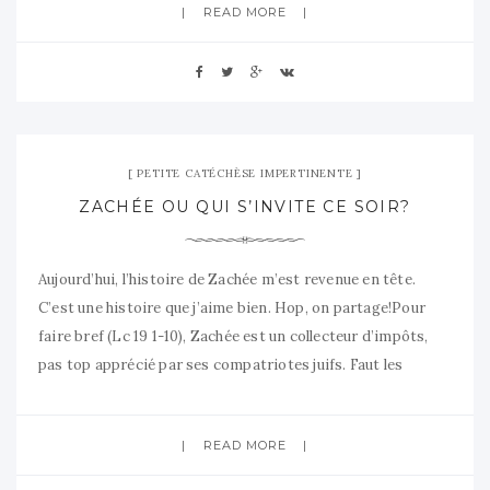
READ MORE
22 octobre 2007
02 Comments
PETITE CATÉCHÈSE IMPERTINENTE
ZACHÉE OU QUI S’INVITE CE SOIR?
Aujourd’hui, l’histoire de Zachée m’est revenue en tête.
C’est une histoire que j’aime bien. Hop, on partage!Pour
faire bref (Lc 19 1-10), Zachée est un collecteur d’impôts,
pas top apprécié par ses compatriotes juifs. Faut les
comprendre: un des leurs qui ramasse les impôts pour les
filer à l’envahisseur romain en en détournant un peu
READ MORE