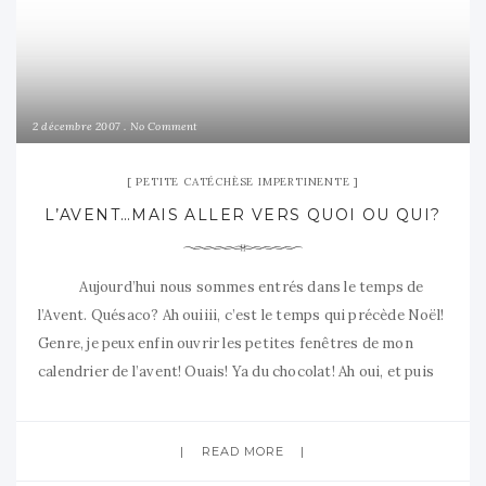
2 décembre 2007
No Comment
PETITE CATÉCHÈSE IMPERTINENTE
L’AVENT…MAIS ALLER VERS QUOI OU QUI?
Aujourd’hui nous sommes entrés dans le temps de
l’Avent. Quésaco? Ah ouiiii, c’est le temps qui précède Noël!
Genre, je peux enfin ouvrir les petites fenêtres de mon
calendrier de l’avent! Ouais! Ya du chocolat! Ah oui, et puis
l’Avent c’est aussi la période des pré-soldes avant janvier!
Et
READ MORE