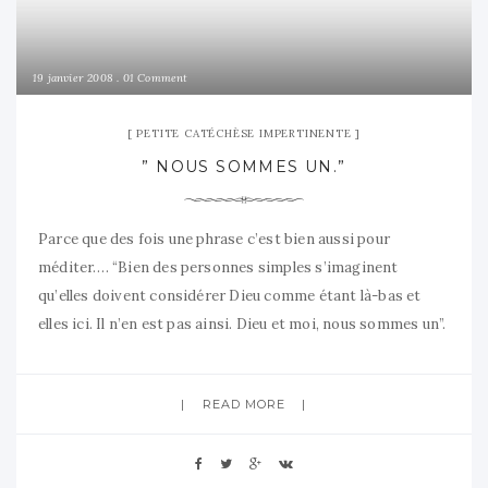
19 janvier 2008
01 Comment
PETITE CATÉCHÈSE IMPERTINENTE
” NOUS SOMMES UN.”
Parce que des fois une phrase c’est bien aussi pour
méditer…. “Bien des personnes simples s’imaginent
qu’elles doivent considérer Dieu comme étant là-bas et
elles ici. Il n’en est pas ainsi. Dieu et moi, nous sommes un”.
Maître Eckhart (1260 – 1327)
READ MORE