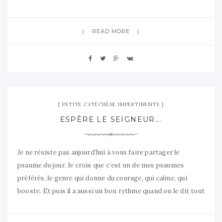
voilà que le règne de Dieu
READ MORE
8 novembre 2007
No Comment
PETITE CATÉCHÈSE IMPERTINENTE
ESPÈRE LE SEIGNEUR….
Je ne résiste pas aujourd’hui à vous faire partager le
psaume du jour. Je crois que c’est un de mes psaumes
préférés, le genre qui donne du courage, qui calme, qui
booste. Et puis il a aussi un bon rythme quand on le dit tout
haut ou qu’on le chante. Je me dis aussi que