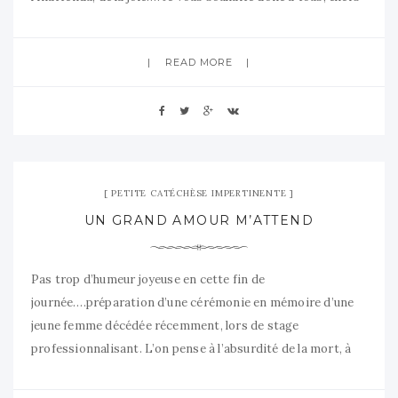
lecteurs du blog de Tellou, un Noël fait de découvertes
culinaires, d’essais gourmands, mais aussi un Noël
READ MORE
14 décembre 2007
02 Comments
PETITE CATÉCHÈSE IMPERTINENTE
UN GRAND AMOUR M’ATTEND
Pas trop d’humeur joyeuse en cette fin de
journée….préparation d’une cérémonie en mémoire d’une
jeune femme décédée récemment, lors de stage
professionnalisant. L’on pense à l’absurdité de la mort, à
cette violence, à la peine des familles, des amis. Et puis, on
peut aussi parfois se raccrocher à sa foi. Pas facile dans