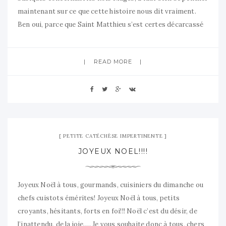
maintenant sur ce que cette histoire nous dit vraiment.
Ben oui, parce que Saint Matthieu s’est certes décarcassé
pour écrire sa version de la vie de Jésus, mais il s’adressait
principalement aux Juifs
READ MORE
25 décembre 2007
02 Comments
PETITE CATÉCHÈSE IMPERTINENTE
JOYEUX NOEL!!!!
Joyeux Noël à tous, gourmands, cuisiniers du dimanche ou
chefs cuistots émérites! Joyeux Noël à tous, petits
croyants, hésitants, forts en foi!!! Noël c’est du désir, de
l’inattendu, de la joie…. Je vous souhaite donc à tous, chers