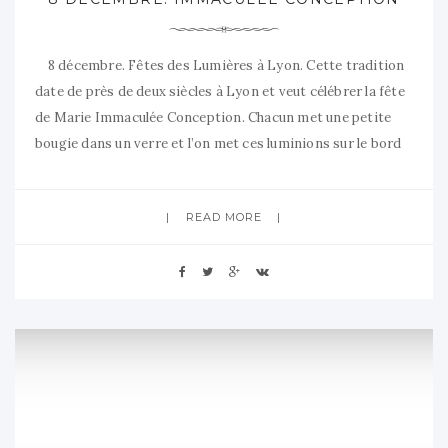
8 décembre. Fêtes des Lumières à Lyon. Cette tradition
date de près de deux siècles à Lyon et veut célébrer la fête
de Marie Immaculée Conception. Chacun met une petite
bougie dans un verre et l’on met ces luminions sur le bord
des fenêtres. C’est vraiment magnifique toutes ces
loupiottes aux fenêtres des
READ MORE