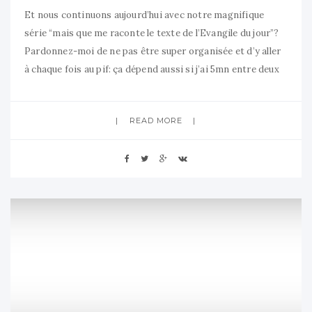
Et nous continuons aujourd’hui avec notre magnifique
série “mais que me raconte le texte de l’Evangile du jour”?
Pardonnez-moi de ne pas être super organisée et d’y aller
à chaque fois au pif: ça dépend aussi si j’ai 5mn entre deux
dossiers pour écrire une petite bafouille catho. (Euh, oui,
parce que mon vrai métier,
READ MORE