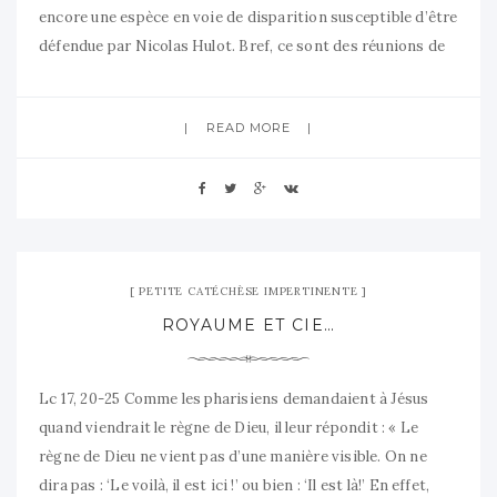
encore une espèce en voie de disparition susceptible d’être
défendue par Nicolas Hulot. Bref, ce sont des réunions de
prière, des groupes d’étude de la Bible, des rencontres de
discussion sur des thèmes
READ MORE
15 novembre 2007
No Comment
PETITE CATÉCHÈSE IMPERTINENTE
ROYAUME ET CIE…
Lc 17, 20-25 Comme les pharisiens demandaient à Jésus
quand viendrait le règne de Dieu, il leur répondit : « Le
règne de Dieu ne vient pas d’une manière visible. On ne
dira pas : ‘Le voilà, il est ici !’ ou bien : ‘Il est là!’ En effet,