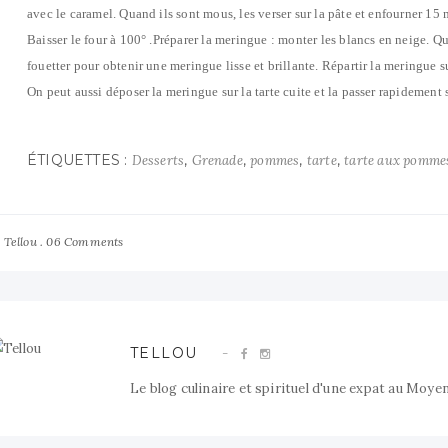
avec le caramel. Quand ils sont mous, les verser sur la pâte et enfourner 15 
Baisser le four à 100° .Préparer la meringue : monter les blancs en neige. Qu
fouetter pour obtenir une meringue lisse et brillante. Répartir la meringue s
On peut aussi déposer la meringue sur la tarte cuite et la passer rapidement 
ÉTIQUETTES :
,
,
,
,
Desserts
Grenade
pommes
tarte
tarte aux pomme
y
06 Comments
Tellou
TELLOU
Le blog culinaire et spirituel d'une expat au Moye