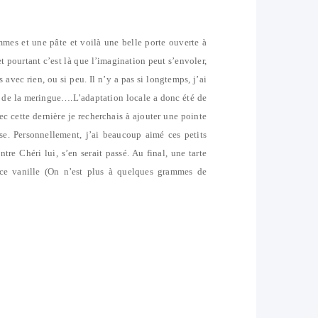
mes et une pâte et voilà une belle porte ouverte à
et pourtant c’est là que l’imagination peut s’envoler,
avec rien, ou si peu. Il n’y a pas si longtemps, j’ai
 de la meringue….L’adaptation locale a donc été de
ec cette dernière je recherchais à ajouter une pointe
se. Personnellement, j’ai beaucoup aimé ces petits
ntre Chéri lui, s’en serait passé. Au final, une tarte
ace vanille (On n’est plus à quelques grammes de