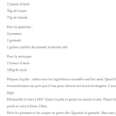
2 jaunes d’œufs
50g de beurre
75g de labneh
Pour la garniture :
4 pommes
1 grenade
1 grosse cuillère de caramel au beurre salé
Pour la meringue
2 blancs d’œufs
100g de sucre
Préparer la pâte : sabler tous les ingrédients ensemble sauf les œufs. Quand l
éventuellement un petit peu d’eau pour obtenir une boule homogène. L’enve
frigo.
Préchauffer le four à 180°. Etaler la pâte et garnir un moule à tarte. Piquer
poids et cuire à blanc 10mn.
Peler les pommes et les couper en petits dés. Egrainer la grenade. Dans une p