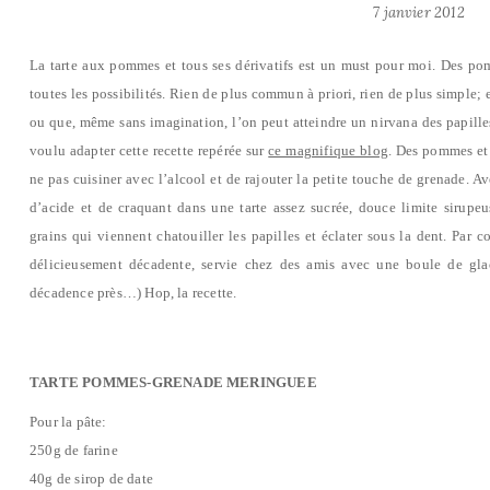
7 janvier 2012
La tarte aux pommes et tous ses dérivatifs est un must pour moi. Des pom
toutes les possibilités. Rien de plus commun à priori, rien de plus simple; 
ou que, même sans imagination, l’on peut atteindre un nirvana des papilles 
voulu adapter cette recette repérée sur
ce magnifique blog
. Des pommes et
ne pas cuisiner avec l’alcool et de rajouter la petite touche de grenade. Av
d’acide et de craquant dans une tarte assez sucrée, douce limite sirupeu
grains qui viennent chatouiller les papilles et éclater sous la dent. Par co
délicieusement décadente, servie chez des amis avec une boule de gl
décadence près…) Hop, la recette.
TARTE POMMES-GRENADE MERINGUEE
Pour la pâte:
250g de farine
40g de sirop de date