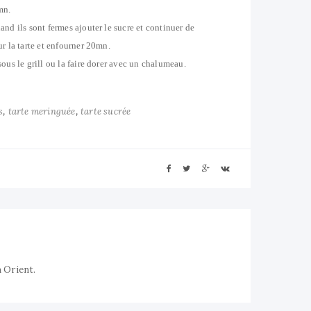
mn.
and ils sont fermes ajouter le sucre et continuer de
ur la tarte et enfourner 20mn.
sous le grill ou la faire dorer avec un chalumeau.
,
,
s
tarte meringuée
tarte sucrée
n Orient.