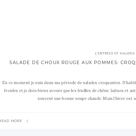
ENTRÉES ET SALADES
SALADE DE CHOUX ROUGE AUX POMMES: CROQ
En ce moment je suis dans ma période de salades croquantes. D’habitu
froides et je dois biens avouer que les feuilles de chêne, laitues et a
souvent une bonne soupe chaude. Mais l’hiver est a
READ MORE